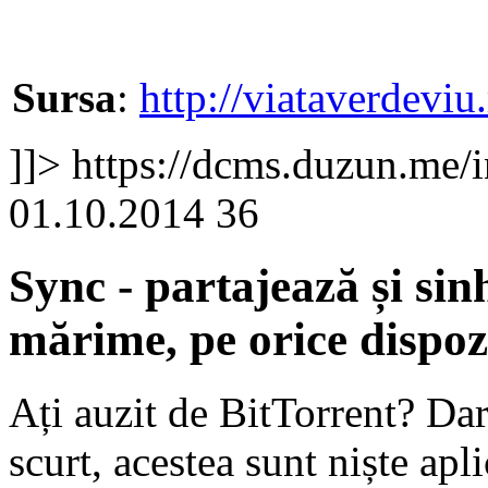
Sursa
:
http://viataverdeviu
]]>
https://dcms.duzun.me/
01.10.2014
36
Sync - partajează și sin
mărime, pe orice dispozi
Ați auzit de BitTorrent? Da
scurt, acestea sunt niște apl