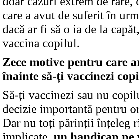
doar cazuri extrem de rare, d
care a avut de suferit în urm
dacă ar fi să o ia de la capăt
vaccina copilul.
Zece motive pentru care ar
înainte să-ți vaccinezi copi
Să-ți vaccinezi sau nu copil
decizie importantă pentru or
Dar nu toți părinții înțeleg r
implicate,
un handicap pe 