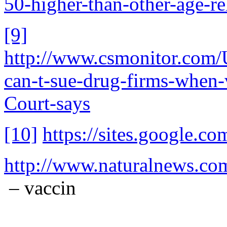
50-higher-than-other-age-r
[9]
http://www.csmonitor.com/
can-t-sue-drug-firms-when
Court-says
[10]
https://sites.google.co
http://www.naturalnews.c
– vaccin