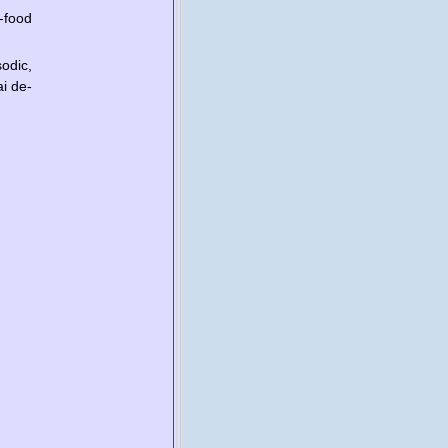
-food
odic,
ai de-