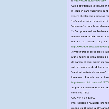
la
http://www.naturalnews.com/
Cum pot fi utilizate vaccinurile in
In cazul in care vaccinurile sunt 
vedere al celor care doresc sa re
1) Ar putea ucide oamenii incet, intr-un mod care trece neobservat, efectele
"oboseste" si duce la accelerarea
2) S-ar putea reduce fertilitatea si, prin urmare, rata natalitatii in i
Aceasta metoda prin care e provocata ”moartea lenta" ar putea parea mai acceptabil
http://www.truthistreason.net/bil
3) Vaccinurile ar putea creste rata de deces in cazul unei viitoare pandemii. Teoretic,
a unei tulpini de gripa extrem de virulenta, cu o rată de mortalitate ridicata. Aceasta abordare a vaccinurilor ca "arme 
sute de milioane de dolari in programe de vaccinare destinate oamenilor
"vaccinuri activate de sudoare", care ar pu
http://www.scribd.com/doc/32170
Se pare ca actiunile Fundatiei Gates sunt in totala concordanta cu formu
conferinta TED:
CO2 = P x S x E x C.
Prin reducerea natalitatii (prin tehnologiile sterilizare) si cresterea penetrarii vaccin