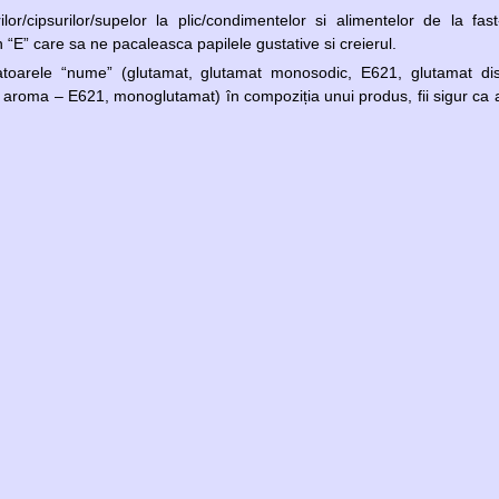
lor/cipsurilor/supelor la plic/condimentelor si alimentelor de la fast
 “E” care sa ne pacaleasca papilele gustative si creierul.
atoarele “nume” (glutamat, glutamat monosodic, E621, glutamat dis
i aroma – E621, monoglutamat) în compoziția unui produs, fii sigur ca 