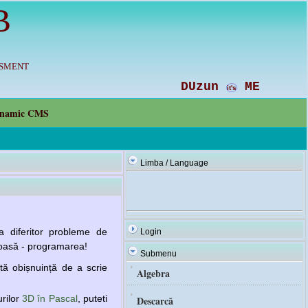
B
ISMENT
DUzun
ME
it's
namic CMS
Limba / Language
a diferitor probleme de
Login
moasă - programarea!
Submenu
ă obișnuință de a scrie
Algebra
urilor
3D în Pascal
, puteti
Descarcă