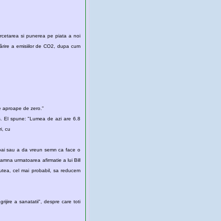
ercetarea si punerea pe piata a noi
mărire a emisiilor de CO2, dupa cum
Apoi, el adauga faptul ca, in scopul de a ajunge catre 0 cu nivelul de CO2, "probabil unul din factorii acestei inmultiri ar trebui sa fie aproape de zero."
us. El spune: "Lumea de azi are 6.8
ri, cu
albai sau a da vreun semn ca face o
amna urmatoarea afirmatie a lui Bill
putea, cel mai probabil, sa reducem
ijire a sanatatii", despre care toti