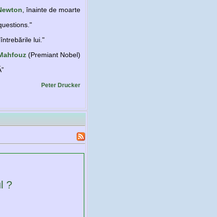
Newton
, înainte de moarte
questions."
trebările lui."
Mahfouz
(Premiant Nobel)
Ă”
Peter Drucker
l ?