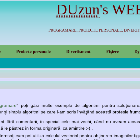
DUzun
's
WE
PROGRAMARE, PROIECTE PERSONALE, DIVERT
e
Proiecte personale
Divertisment
Fișiere
Dy
ogramare
" poţi găsi multe exemple de algoritmi pentru soluţionare
r şi simplu algoritmi pe care i-am scris învăţând această profesie fru
nt fără comentarii, în special cele mai vechi, când nu aveam aceast
ă le păstrez în forma originară, ca amintire :-) .
teresaţi cum pot utiliza calculul vectorial pentru obţinerea imaginilor fig