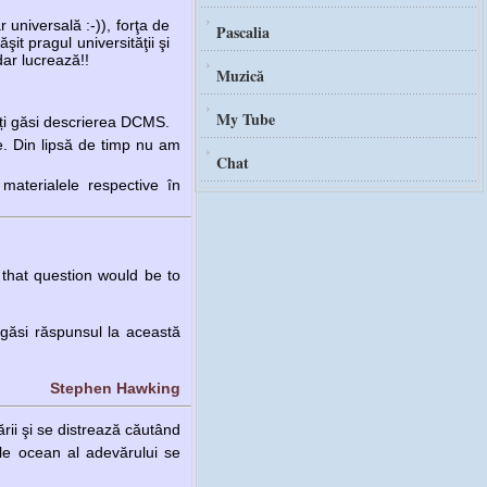
r universală :-)), forţa de
Pascalia
it pragul universităţii şi
dar lucrează!!
Muzică
My Tube
teți găsi descrierea DCMS.
e. Din lipsă de timp nu am
Chat
materialele respective în
 that question would be to
 găsi răspunsul la această
Stephen Hawking
rii şi se distrează căutând
ele ocean al adevărului se