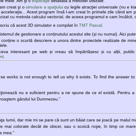
le mele. Am şi o
explicaţie
detailată a metodei utilizate.
m creat şi o
simulare a spaţiului
cu legile atracţiei universale (nu e kia
, acceleraţia... Acest program însă l-am creat în primele zile când am păş
rizat cu metoda calcului vectorial, de aceea programul e cam încâlcit, 
 scriu că acest 3D simulator e compilat în
TMT Pascal
.
istemul de gestionare a conținutului acestui site (și nu numai). Aici pu
conține o scurtă descriere a unora dintre proiectele realizate de min
tele.
va interesant pe web și vreau să împărtășesc și cu alții, public 
nt
.
e works is not enough to tell us why it exists. To find the answer to
cţionează nu e suficient pentru a ne spune de ce el există. Pentru a
cunoaştem gândul lui Dumnezeu.”
aţa lumii, dar mie mi se pare că sunt un băiat care se joacă pe malul mă
ele mai colorate decât de obicei, sau o scoică roşie, în timp ce mar
ţa mea."