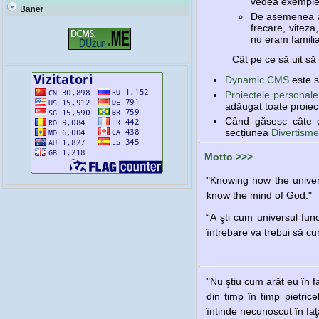
vedea exemple
Baner
De asemenea a
frecare, viteza
nu eram familia
Cât pe ce să uit să
Dynamic CMS
este s
Proiectele personale
adăugat toate proiec
Când găsesc câte ce
secțiunea
Divertisme
Motto >>>
"Knowing how the univers
know the mind of God."
“A şti cum universul fun
întrebare va trebui să 
"Nu ştiu cum arăt eu în f
din timp în timp pietric
întinde necunoscut în fa