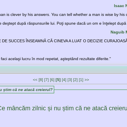
Isaac 
an is clever by his answers. You can tell whether a man is wise by his 
deştept după răspunsurile lui. Poţi spune dacă un om e înţelept după în
Naguib 
E DE SUCCES ÎNSEAMNĂ CĂ CINEVA A LUAT O DECIZIE CURAJOAS
faci acelaşi lucru în mod repetat, aşteptând rezultate diferite."
<<
[8]
[7]
[6]
[5]
[4]
[3]
[2]
[1]
>>
u știm că ne atacă creierul?
e mâncăm zilnic și nu știm că ne atacă creieru