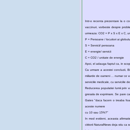
Intr-o recenta prezentare la o co
vaccinuri, vorbeste despre probl
urmeaza: CO2 = P x S x E x C, u
P = Persoane / locuitori ai globul
S = Servicii/ persoana
E = energie/ servicii
C = CO2 / unitate de energie
Ca urmare a acestei concluzii, B
miliarde de oameni ... numar ce v
serviciile medicale, cu serviciil
Reducerea populatiei lumii prin 
gresala de exprimare. Se pare ca a
Gates "daca facem o treaba foart
aceste numere
cu 10 sau 15%?"
In mod evident, aceasta afirmatie 
cititorii NaturalNews deja stiu ca 