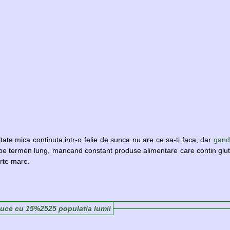
itate mica continuta intr-o felie de sunca nu are ce sa-ti faca, dar
gand
 pe termen lung, mancand constant produse alimentare care contin glu
arte mare.
educe cu 15%2525 populatia lumii