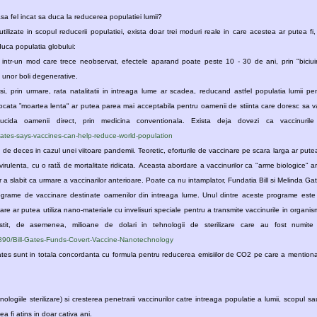
 asa fel incat sa duca la reducerea populatiei lumii?
utilizate in scopul reducerii populatiei, exista doar trei moduri reale in care acestea ar putea fi,
duca populatia globului:
 aparand poate peste 10 - 30 de ani, prin "biciuirea" sistemului imunitar, care astfel
 unor boli degenerative.
ntreaga lume ar scadea, reducand astfel populatia lumii pentru mai multe generatii succesive.
a pentru oamenii de stiinta care doresc sa vada populatia mondiala in scadere,
l-gates-says-vaccines-can-help-reduce-world-population
 eforturile de vaccinare pe scara larga ar putea fi urmate de o eliberare deliberata
biologice" ar putea duce la uciderea a milioane
de oameni al caror sistem imunitar a slabit ca urmare a vaccinarilor anterioare. Poate ca nu intamplator, Fundatia
 din intreaga lume. Unul dintre aceste programe este destinat cercetarii si dezvoltarii de
tea utiliza nano-materiale cu invelisuri speciale pentru a transmite vaccinurile in organismul uman fara a utiliza injectiile
interesant, fundatia sa a investit, de asemenea, milioane de dolari in tehnologii de st
890/Bill-Gates-Funds-Covert-Vaccine-Nanotechnology
la pentru reducerea emisiilor de CO2 pe care a mentionat-o Bill Gates in discursul sau de la
urilor catre intreaga populatie a lumii, scopul sau declarat de reducere a populatiei
globale cu 10 pana la 15% ar putea fi atins in doar cativa ani.