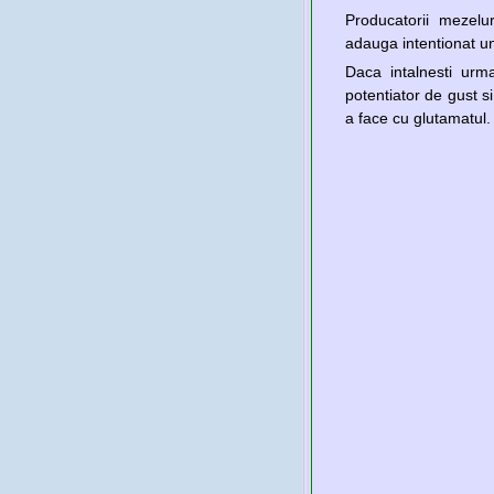
Producatorii mezeluri
adauga intentionat un
Daca intalnesti urm
potentiator de gust s
a face cu glutamatul.