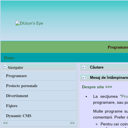
Programar
Home
Căutare
Navigator
Programare
Mesaj de întâmpinare
Proiecte personale
Despre site >>>
Divertisment
La secţiunea "
Pr
programare, sau pu
Fișiere
Multe programe su
Dynamic CMS
comentarii. Prefer s
<<
>>
Pentru cei coin