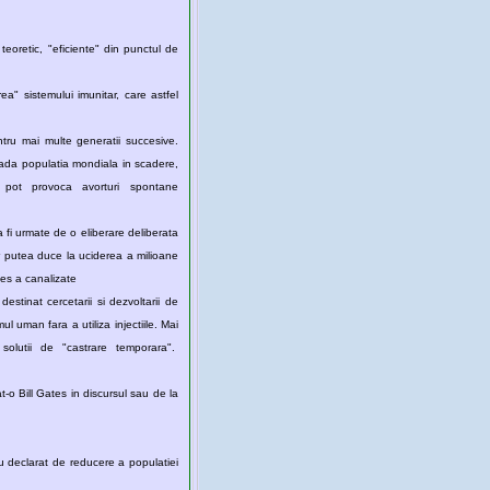
 teoretic, "eficiente" din punctul de
dar nu au destul curaj sa ucida oamenii direct, prin medicina conventionala. Exista deja dovezi ca vaccinurile pot provoca avorturi spontane
 Bill si Melinda Gates a canalizate
. Mai
erilizare care au fost numite solutii de "castrare temporara".