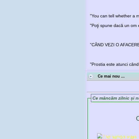
"You can tell whether a m
"Poţi spune dacă un om e 
”CÂND VEZI O AFACER
"Prostia este atunci când 
Ce mai nou ...
Ce mâncăm zilnic și n
C