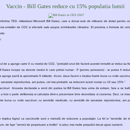
Vaccin - Bill Gates reduce cu 15% populatia lumii
nferinta TED, miliardarul Microsoft Bill Gates, care a donat sute de milioane de dolari pentru c
ema emisiilor de CO2 si efectele sale asupra schimbarilor climatice. El prezinta o formula de ur
nde:
ui
ill Gates incepe sa descrie modul in care primul numar - P (pentru persoane) - ar putea fi red
a ajunge pană la aproximativ 9 miliarde. Acum, daca facem o treaba foarte buna cu noile vaccinu
e de sanatate reproductiva, am putea, cel mai probabil, sa reducem acest numar cu 10 sau 15%."
vaccinuri Aceasta declaratie a venit din partea lui Bill Gates fara urma de ezitare, fara a se b
 fost o parte deliberata si calculata dintr-o prezentare bine dezvoltata si coerenta. Deci, ce inse
e buna cu noile vaccinuri, cu serviciile medicale, cu serviciile de sanatate reproductiva, am 
implica faptul ca vaccinurile sunt o metodă de reducere a populaţiei. La fel si "serviciile de ingr
sunt, de fapt "servicii de perpetuare a bolilor" si aduc mai multe prejudicii decat ajuta oamenii.