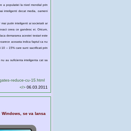
 a populatiei la nivel mondial prin
mai inteligenti decat media, oameni
i putin inteligenti ai societatii ar
 exact ceea ce gandesc ei. Oricum,
t daca demararea acestei testari este
deoarece aceasta indica faptul ca nu
ei 10 – 15% care sunt sacrificati prin
ce nu au suficienta inteligenta cat sa
-gates-reduce-cu-15.html
</>
06.03.2011
l Windows, se va lansa