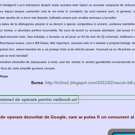
 inteligenti Lucru interesant despre toate acestea este faptul ca aceasta campanie de reducere
vea impact asupra oamenilor care le vor evita in constient. Iar acei oameni sunt, in general, 
tate sporita de a duce mai departe civilizatia umana prin analiza serioasa a lucrurilor.
salva de la distrugerea proprie si va deveni o specie competitiva in univers, uciderea membrilor ma
uc lumea, o abordare perfect rezonabila. Nu sunt de acord cu aceasta abordare, dar poate fi
ripal sezonier este, fara indoiala, o dovada ca ati picat un fel de test de IQ universal, indiferen
nfluenteaza lumea, cum e Bill Gates. Mai important, aceasta este si o tradare a propriei biologii, 
riului dvs. sistem imunitar de a va proteja chiar si de infectii usoare. Incercati sa nu fiti printre c
are la nivel mondial!
supravietui eforturilor de depopulare a lumii, care fac victime in randul ganditorilor conventionali 
 faca de catre propriile guverne corupte.
Flickr
Sursa
:
http://m1ha1.blogspot.com/2011/02/vaccin-bill
istemul de operare pentru netbook-uri
de operare dezvoltat de Google, care ar putea fi un concurent a