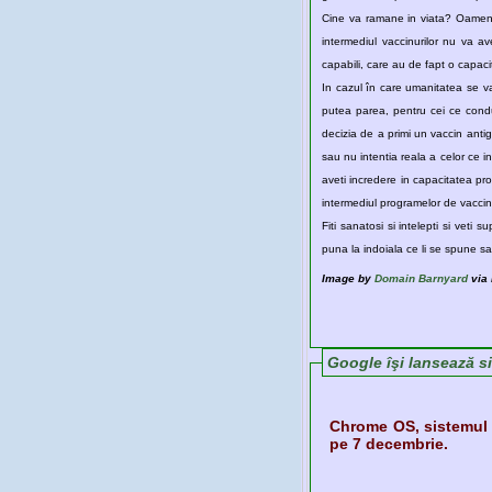
Cine va ramane in viata? Oamenii
intermediul vaccinurilor nu va a
capabili, care au de fapt o capaci
In cazul în care umanitatea se va 
putea parea, pentru cei ce cond
decizia de a primi un vaccin antig
sau nu intentia reala a celor ce i
aveti incredere in capacitatea prop
intermediul programelor de vaccin
Fiti sanatosi si intelepti si veti 
puna la indoiala ce li se spune sa
Image by
Domain Barnyard
via 
Google îşi lansează s
Chrome OS, sistemul 
pe 7 decembrie.