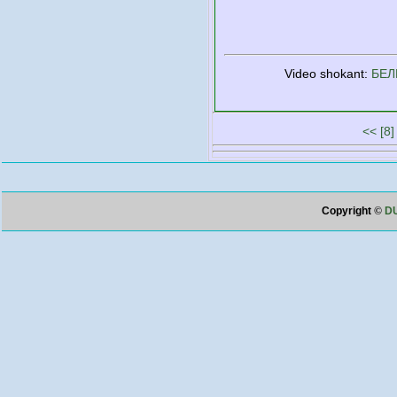
Video shokant:
БЕЛ
<<
[8]
Copyright
©
DU