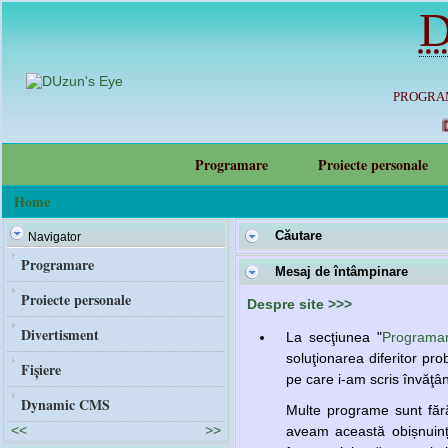
D
PROGRAM
D
Programare
Proiecte personale
Home
Căutare
Navigator
Programare
Mesaj de întâmpinare
Proiecte personale
Despre site >>>
Divertisment
La secţiunea "
Programa
soluţionarea diferitor pr
Fișiere
pe care i-am scris învăţ
Dynamic CMS
Multe programe sunt fără
<<
>>
aveam această obișnuință