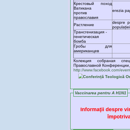
Крестовый поход
Ватикана
erezia pap
против
православия
despre pe
Растление
populației
Трансгенизация -
генетическая
бомба
Гробы для
американцев
Колекция собраная спе
Православной Конференции,
http://www.facebook.com/eve
Vaccinarea pentru A H1N1
Informaţii despre vi
împotriva