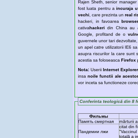
Rajen Sheth, senior manager
fost luata pentru a
incuraja u
vechi
, care prezinta un
real r
hackeri, in favoarea
browser
cativa
hackeri
din China au a
Google, profitand de o
vuln
guvernele unor tari dezvoltate,
un apel catre utilizatorii IE6 s
asupra riscurilor la care sunt 
acestia sa foloseasca
Firefox
p
Nota:
Userii
Internet Explorer
insa
noile functii ale acesto
vor inceta sa functioneze corec
Conferinta teologică din 8 
Фильмы
Память смертная
mărturii 
citat din f
Пандемии лжи
"Vaccinul
totală a i