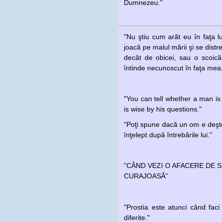
Dumnezeu.”
"Nu ştiu cum arăt eu în faţa l
joacă pe malul mării şi se distr
decât de obicei, sau o scoică
întinde necunoscut în faţa mea
"You can tell whether a man is
is wise by his questions."
"Poţi spune dacă un om e deşte
înţelept după întrebările lui."
”CÂND VEZI O AFACERE DE S
CURAJOASĂ”
"Prostia este atunci când faci
diferite."