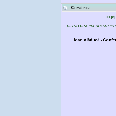
Ce mai nou ...
<<
[8]
DICTATURA PSEUDO-ȘTIINȚ
Ioan Vlăducă - Conf