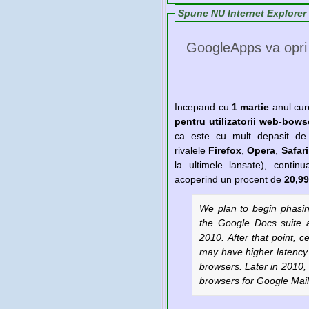
Spune NU Internet Explorer 6
GoogleApps va opri 
Incepand cu
1 martie
anul cu
pentru
utilizatorii web-bows
ca este cu mult depasit de 
rivalele
Firefox
,
Opera
,
Safar
la ultimele lansate), contin
acoperind un procent de
20,9
We plan to begin phasin
the Google Docs suite 
2010. After that point, ce
may have higher latency 
browsers. Later in 2010, 
browsers for Google Mai