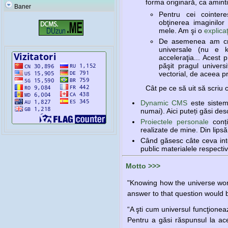
forma originară, ca amintir
Baner
Pentru cei cointere
obţinerea imaginilor 
mele. Am şi o
explica
De asemenea am cr
universale (nu e ki
acceleraţia... Acest
păşit pragul univers
vectorial, de aceea p
Cât pe ce să uit să scriu
Dynamic CMS
este sistemu
numai). Aici puteți găsi d
Proiectele personale
conți
realizate de mine. Din lips
Când găsesc câte ceva inte
public materialele respecti
Motto >>>
"Knowing how the universe works
answer to that question would 
“A şti cum universul funcţionea
Pentru a găsi răspunsul la ac