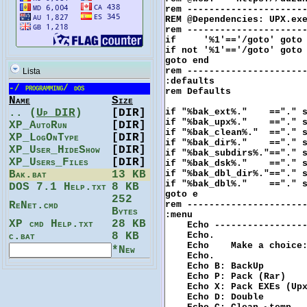
Lista
-
/
programming
/
dos
Name
Size
.. (
Up DIR
)
[DIR]
XP_AutoRun
[DIR]
XP_LogOnType
[DIR]
XP_User_HideShow
[DIR]
XP_Users_Files
[DIR]
Bak.bat
13 KB
DOS 7.1 Help.txt
8 KB
252
ReNet.cmd
Bytes
XP cmd Help.txt
28 KB
c.bat
8 KB
*New