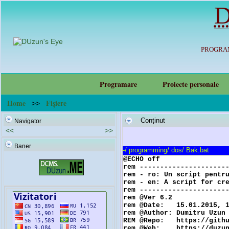
D
PROGRAM
Programare
Proiecte personale
Home
Fișiere
>>
Conținut
Navigator
<<
>>
Baner
-
/
programming
/
dos
/
Bak.bat