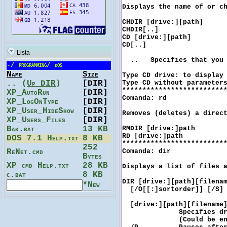
Lista
-
/
programming
/
dos
Name
Size
.. (
Up DIR
)
[DIR]
XP_AutoRun
[DIR]
XP_LogOnType
[DIR]
XP_User_HideShow
[DIR]
XP_Users_Files
[DIR]
Bak.bat
13 KB
DOS 7.1 Help.txt
8 KB
252
ReNet.cmd
Bytes
XP cmd Help.txt
28 KB
c.bat
8 KB
*New