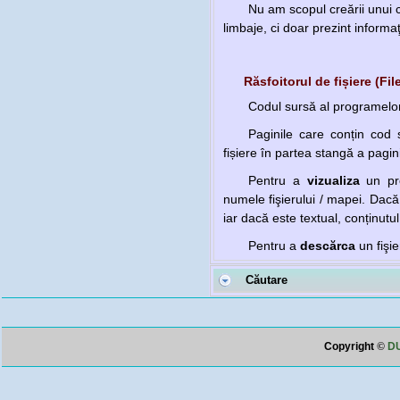
Nu am scopul creării unui c
limbaje, ci doar prezint informaţ
Răsfoitorul de fișiere (Fi
Codul sursă al programelor 
Paginile care conțin cod
fișiere în partea stangă a pagini
Pentru a
vizualiza
un pr
numele fişierului / mapei. Dacă
iar dacă este textual, conținutul
Pentru a
descărca
un fişi
Căutare
Copyright
©
DU