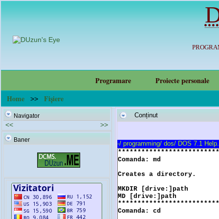
D
PROGRAM
Programare
Proiecte personale
Home
Fișiere
>>
Conținut
Navigator
<<
>>
Baner
-
/
programming
/
dos
/
DOS 7.1 Help.